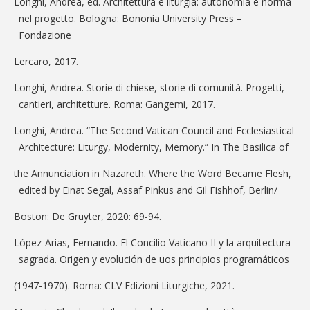
Longhi, Andrea, ed. Architettura e liturgia: autonomia e norma
nel progetto. Bologna: Bononia University Press –
Fondazione
Lercaro, 2017.
Longhi, Andrea. Storie di chiese, storie di comunità. Progetti,
cantieri, architetture. Roma: Gangemi, 2017.
Longhi, Andrea. “The Second Vatican Council and Ecclesiastical
Architecture: Liturgy, Modernity, Memory.” In The Basilica of
the Annunciation in Nazareth. Where the Word Became Flesh,
edited by Einat Segal, Assaf Pinkus and Gil Fishhof, Berlin/
Boston: De Gruyter, 2020: 69-94.
López-Arias, Fernando. El Concilio Vaticano II y la arquitectura
sagrada. Origen y evolución de uos principios programáticos
(1947-1970). Roma: CLV Edizioni Liturgiche, 2021.