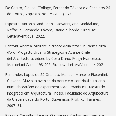
De Castro, Cleusa. “Collage, Fernando Távora e a Casa dos 24
do Porto”, Arqtexto, no. 15 (2009): 1-21.
Esposito, Antonio, and Leoni, Giovanni, and Maddaluno,
Raffaella. Fernando Távora, Diario di bordo. Siracusa:
LetteraVentidue, 2022.
Fanfoni, Andrea. “Abitare le tracce della città.” In Parma città
d’oro, Progetto Urbano Strategico e Atlante Civile
dell’Architettura, edited by Costi Dario, Magri Francesca,
Mambriani Carlo, 198-209. Siracusa: LetteraVentidue, 2021.
Fernandes Lopes de Sá Orlando, Manuel. Marcello Piacentini,
Giovanni Muzio: a avenida da ponte e o contributo italiano
num laboratório de experimentação urbanística, Mestrado
integrado em Arquitectura Thesis, Faculdade de Arquitectura
da Universidade do Porto, Supervisor: Prof. Rui Tavares,
2007, 81.
Pires de Carvalho, Teresa, Guimarães, Carlos, and Barroca,