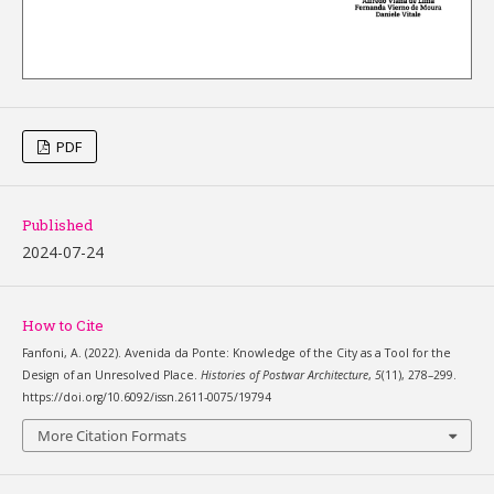
PDF
Published
2024-07-24
How to Cite
Fanfoni, A. (2022). Avenida da Ponte: Knowledge of the City as a Tool for the
Design of an Unresolved Place.
Histories of Postwar Architecture
,
5
(11), 278–299.
https://doi.org/10.6092/issn.2611-0075/19794
More Citation Formats