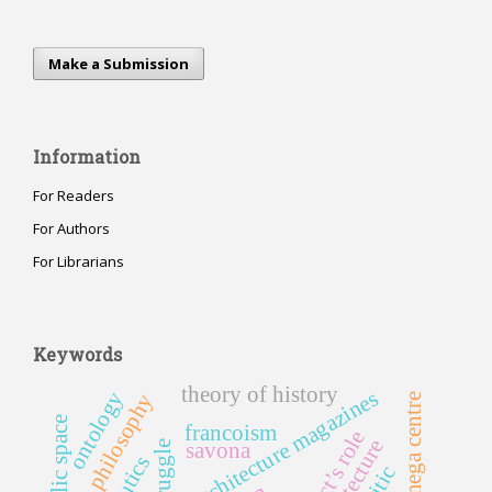
Make a Submission
Information
For Readers
For Authors
For Librarians
Keywords
theory of history
architecture magazines
ontology
philosophy
omega centre
public space
francoism
architect’s role
architecture
savona