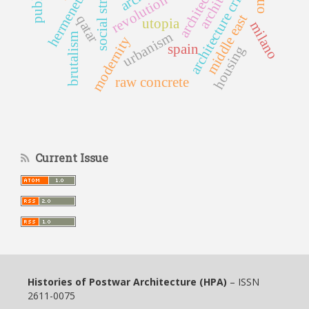
social struggle
hermeneutics
architecture critic
revolution
middle east
qatar
utopia
milano
urbanism
brutalism
modernity
spain
housing
raw concrete
Current Issue
Histories of Postwar Architecture (HPA)
– ISSN
2611-0075